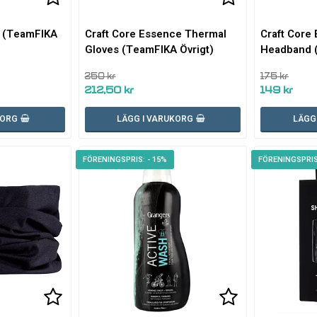
Lägg till i favoritlistan
Lägg till i favoritlistan
Lägg till i fa
p (TeamFIKA
Craft Core Essence Thermal
Craft Core
Gloves (TeamFIKA Övrigt)
Headband (
250 kr
175 kr
212,50 kr
149 kr
KORG
LÄGG I VARUKORG
LÄGG
- 15%