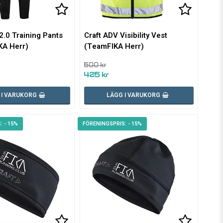
voritlistan
voritlistan
Lägg till i favoritlistan
Lägg till
Lägg till
2.0 Training Pants
Craft ADV Visibility Vest
KA Herr)
(TeamFIKA Herr)
500 kr
425 kr
 I VARUKORG
LÄGG I VARUKORG
- 15%
- 15%