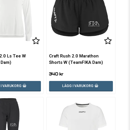
voritlistan
voritlistan
Lägg till i favoritlistan
Lägg till i favoritlistan
Lägg till
Lägg till
 2.0 Ls Tee W
Craft Rush 2.0 Marathon
 Dam)
Shorts W (TeamFIKA Dam)
340 kr
 I VARUKORG
LÄGG I VARUKORG