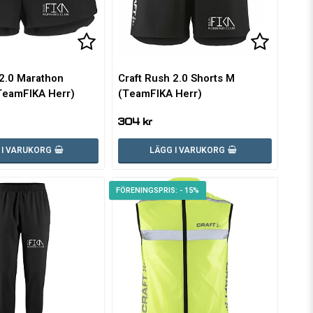
voritlistan
voritlistan
Lägg till i favoritlistan
Lägg till i favoritlistan
Lägg till
Lägg till
 2.0 Marathon
Craft Rush 2.0 Shorts M
TeamFIKA Herr)
(TeamFIKA Herr)
304 kr
 I VARUKORG
LÄGG I VARUKORG
- 15%