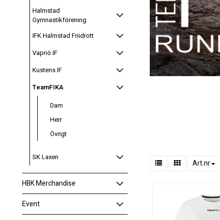
Halmstad
Gymnastikförening
IFK Halmstad Friidrott
Vapnö IF
Kustens IF
TeamFIKA
Dam
Herr
Övrigt
SK Laxen
Art.nr
HBK Merchandise
Event