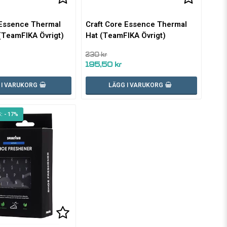
voritlistan
Lägg till i favoritlistan
Lägg till
 Essence Thermal
Craft Core Essence Thermal
TeamFIKA Övrigt)
Hat (TeamFIKA Övrigt)
230 kr
195,50 kr
 I VARUKORG
LÄGG I VARUKORG
- 17%