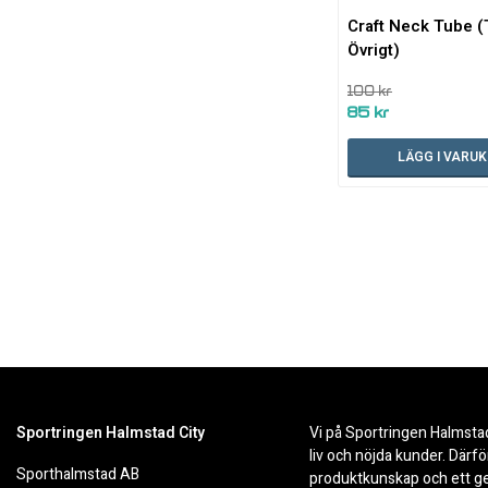
Craft Neck Tube 
Övrigt)
100 kr
85 kr
LÄGG I VARU
Sportringen Halmstad City
Vi på Sportringen Halmstad 
liv och nöjda kunder. Därf
Sporthalmstad AB
produktkunskap och ett ge