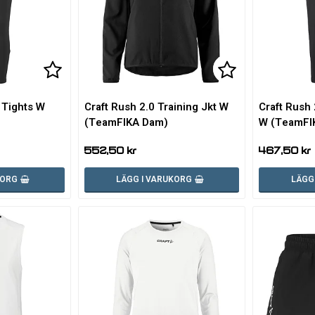
Lägg till i favoritlistan
Lägg till i favoritlistan
Lägg till i fa
Lägg till i fa
 Tights W
Craft Rush 2.0 Training Jkt W
Craft Rush 
(TeamFIKA Dam)
W (TeamFI
552,50 kr
467,50 kr
KORG
LÄGG I VARUKORG
LÄGG