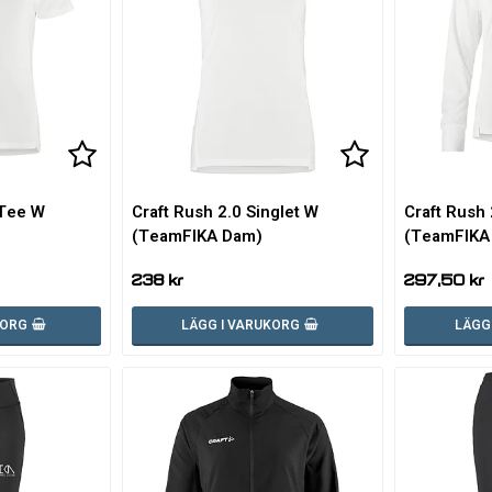
Lägg till i favoritlistan
Lägg till i favoritlistan
Lägg till i fa
Lägg till i fa
 Tee W
Craft Rush 2.0 Singlet W
Craft Rush
(TeamFIKA Dam)
(TeamFIKA
238 kr
297,50 kr
KORG
LÄGG I VARUKORG
LÄGG