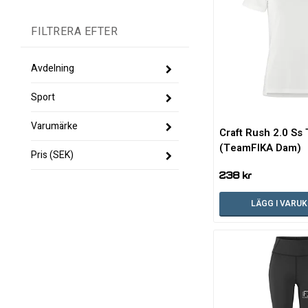
Avdelning
Sport
Dam
Varumärke
Herr
Längdåkning
Craft Rush 2.0 Ss
(TeamFIKA Dam)
Pris
(SEK)
Craft
238 kr
LÄGG I VARU
-