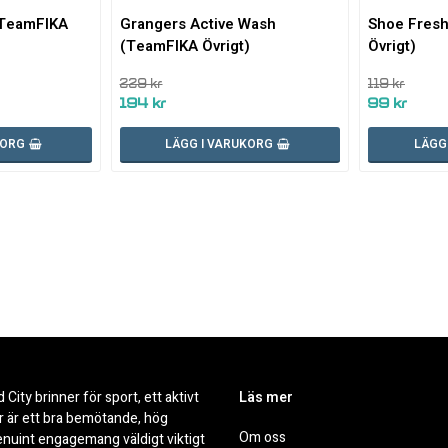
Lägg till i favoritlistan
Lägg till i fa
(TeamFIKA
Grangers Active Wash
Shoe Fres
(TeamFIKA Övrigt)
Övrigt)
229 kr
119 kr
194 kr
99 kr
KORG
LÄGG I VARUKORG
LÄGG
City brinner för sport, ett aktivt
Läs mer
ör är ett bra bemötande, hög
Om oss
nuint engagemang väldigt viktigt