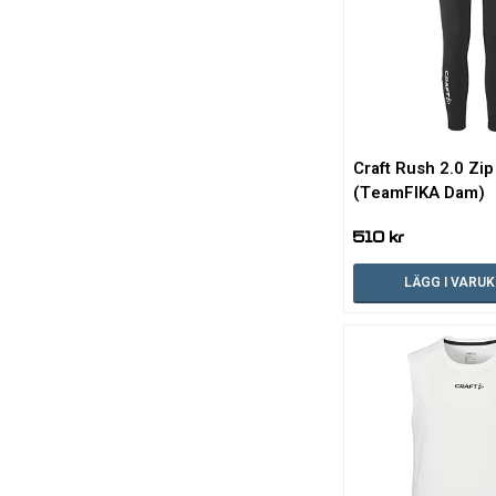
Craft Rush 2.0 Zip
(TeamFIKA Dam)
510 kr
LÄGG I VARU