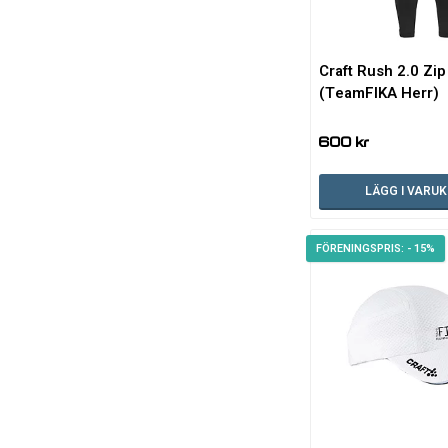
Craft Rush 2.0 Zip
(TeamFIKA Herr)
600 kr
LÄGG I VARU
- 15%