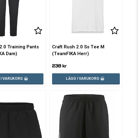
voritlistan
voritlistan
Lägg till i favoritlistan
Lägg till i favoritlistan
Lägg till
Lägg till
2.0 Training Pants
Craft Rush 2.0 Ss Tee M
KA Dam)
(TeamFIKA Herr)
238 kr
 I VARUKORG
LÄGG I VARUKORG