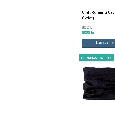
Craft Running Ca
Övrigt)
300 kr
255 kr
LÄGG I VARU
- 15%