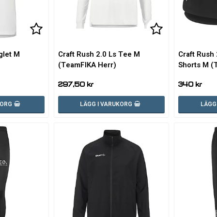
Lägg till i favoritlistan
Lägg till i favoritlistan
Lägg till i fa
Lägg till i fa
glet M
Craft Rush 2.0 Ls Tee M
Craft Rush
(TeamFIKA Herr)
Shorts M (
297,50 kr
340 kr
KORG
LÄGG I VARUKORG
LÄGG