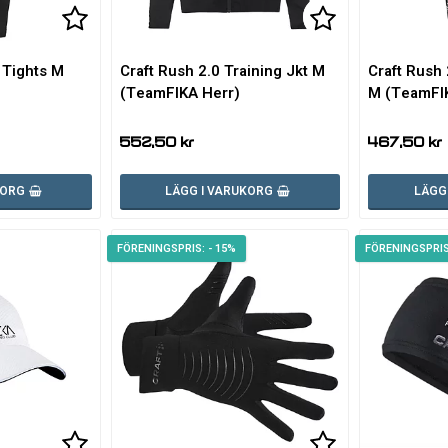
Lägg till i favoritlistan
Lägg till i favoritlistan
Lägg till i fa
Lägg till i fa
 Tights M
Craft Rush 2.0 Training Jkt M
Craft Rush 
(TeamFIKA Herr)
M (TeamFI
552,50 kr
467,50 kr
KORG
LÄGG I VARUKORG
LÄGG
- 15%