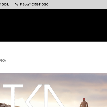
 1500 kr
Frågor?
0352410090
FIKA