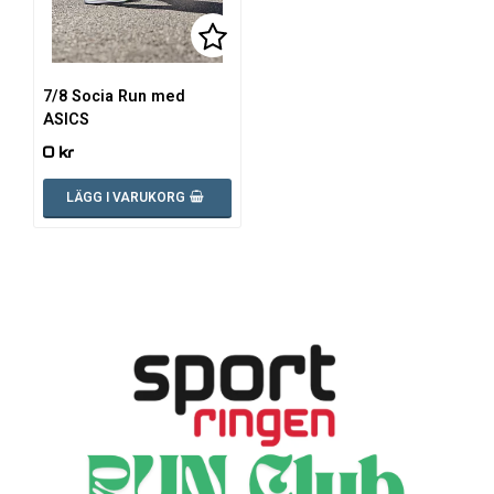
Lägg till i favoritlistan
7/8 Socia Run med
ASICS
0 kr
LÄGG I VARUKORG