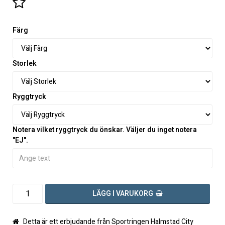
Lägg till i favoritlistan
Färg
Storlek
Ryggtryck
Notera vilket ryggtryck du önskar. Väljer du inget notera
"EJ".
LÄGG I VARUKORG
Detta är ett erbjudande från Sportringen Halmstad City