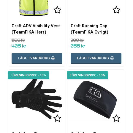
Lägg till i favoritlistan
Lägg till i favoritlistan
Lägg ti
Lägg ti
Craft ADV Visibility Vest
Craft Running Cap
(TeamFIKA Herr)
(TeamFIKA Övrigt)
500 kr
300 kr
425 kr
255 kr
LÄGG I VARUKORG
LÄGG I VARUKORG
- 15%
- 15%
Lägg till i favoritlistan
Lägg ti