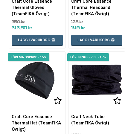
Craft Core Essence
Craft Core Essence
Thermal Gloves
Thermal Headband
(TeamFIKA Övrigt)
(TeamFIKA Övrigt)
250 kr
175 kr
212,50 kr
149 kr
LÄGG I VARUKORG
LÄGG I VARUKORG
- 15%
- 15%
Lägg till i favoritlistan
Lägg ti
Craft Core Essence
Craft Neck Tube
Thermal Hat (TeamFIKA
(TeamFIKA Övrigt)
Övrigt)