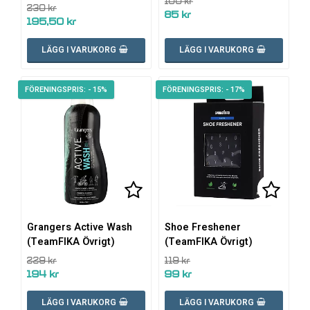
100 kr
230 kr
85 kr
195,50 kr
LÄGG I VARUKORG
LÄGG I VARUKORG
- 15%
- 17%
Lägg till i favoritlistan
Lägg ti
Lägg ti
Grangers Active Wash
Shoe Freshener
(TeamFIKA Övrigt)
(TeamFIKA Övrigt)
229 kr
119 kr
194 kr
99 kr
LÄGG I VARUKORG
LÄGG I VARUKORG