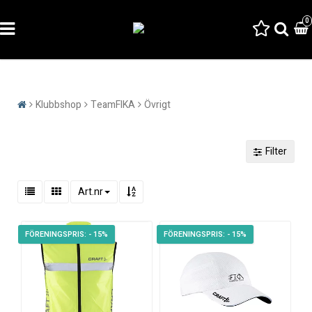
0
Klubbshop
TeamFIKA
Övrigt
Filter
Art.nr
- 15%
- 15%