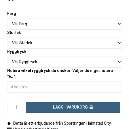
Lägg till i favoritlistan
Färg
Storlek
Ryggtryck
Notera vilket ryggtryck du önskar. Väljer du inget notera
"EJ".
LÄGG I VARUKORG
Detta är ett erbjudande från Sportringen Halmstad City